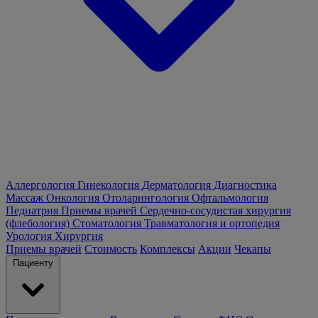
Аллергология
Гинекология
Дерматология
Диагностика
Массаж
Онкология
Отоларингология
Офтальмология
Педиатрия
Приемы врачей
Сердечно-сосудистая хирургия
(флебология)
Стоматология
Травматология и ортопедия
Урология
Хирургия
Приемы врачей
Стоимость
Комплексы
Акции
Чекапы
Пациенту