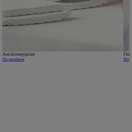
Ангиохирургия
Гин
Подробнее
Под