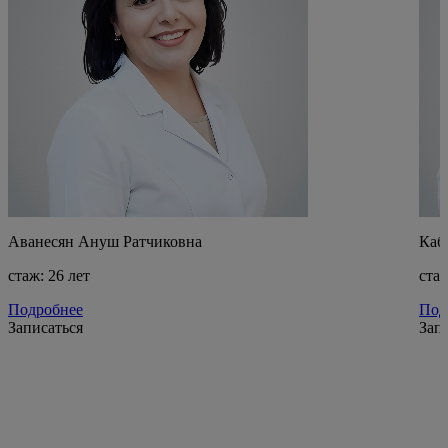
Аванесян Ануш Ратчиковна
Каб
стаж: 26 лет
стаж
Подробнее
Под
Записаться
Зап