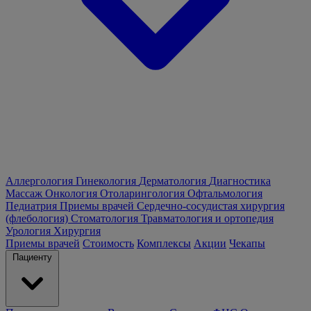
Аллергология
Гинекология
Дерматология
Диагностика
Массаж
Онкология
Отоларингология
Офтальмология
Педиатрия
Приемы врачей
Сердечно-сосудистая хирургия
(флебология)
Стоматология
Травматология и ортопедия
Урология
Хирургия
Приемы врачей
Стоимость
Комплексы
Акции
Чекапы
Пациенту