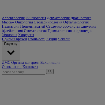
Аллергология
Гинекология
Дерматология
Диагностика
Массаж
Онкология
Отоларингология
Офтальмология
Педиатрия
Приемы врачей
Сердечно-сосудистая хирургия
(флебология)
Стоматология
Травматология и ортопедия
Урология
Хирургия
Приемы врачей
Стоимость
Акции
Чекапы
Пациенту
ДМС
Органы контроля
Вакцинация
О компании
Контакты