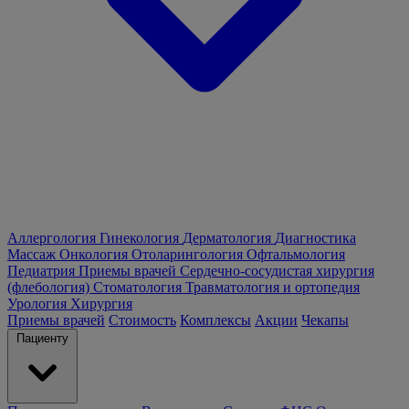
Аллергология
Гинекология
Дерматология
Диагностика
Массаж
Онкология
Отоларингология
Офтальмология
Педиатрия
Приемы врачей
Сердечно-сосудистая хирургия
(флебология)
Стоматология
Травматология и ортопедия
Урология
Хирургия
Приемы врачей
Стоимость
Комплексы
Акции
Чекапы
Пациенту