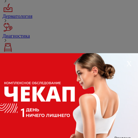
Дерматология
Диагностика
Дневной стационар
Х
Колопроктология
Косметология
Массаж
Онкология