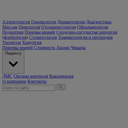
Аллергология
Гинекология
Дерматология
Диагностика
Массаж
Онкология
Отоларингология
Офтальмология
Педиатрия
Приемы врачей
Сердечно-сосудистая хирургия
(флебология)
Стоматология
Травматология и ортопедия
Урология
Хирургия
Приемы врачей
Стоимость
Акции
Чекапы
Пациенту
ДМС
Органы контроля
Вакцинация
О компании
Контакты