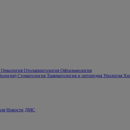
Онкология
Отоларингология
Офтальмология
бология)
Стоматология
Травматология и ортопедия
Урология
Хи
оля
Новости
ДМС