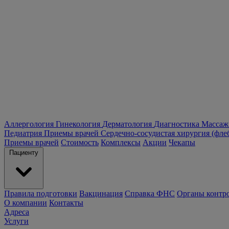
Аллергология
Гинекология
Дерматология
Диагностика
Массаж
Педиатрия
Приемы врачей
Сердечно-сосудистая хирургия (фле
Приемы врачей
Стоимость
Комплексы
Акции
Чекапы
Пациенту
Правила подготовки
Вакцинация
Справка ФНС
Органы контр
О компании
Контакты
Адреса
Услуги