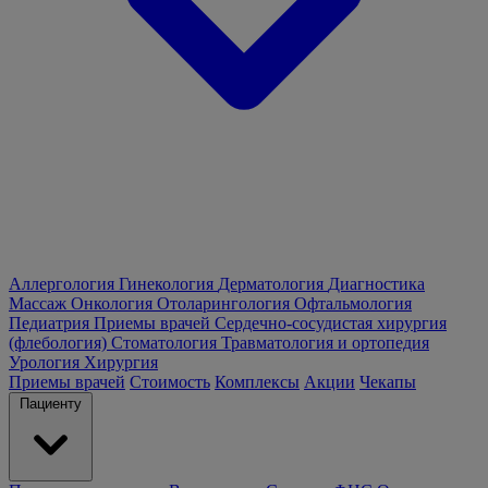
Аллергология
Гинекология
Дерматология
Диагностика
Массаж
Онкология
Отоларингология
Офтальмология
Педиатрия
Приемы врачей
Сердечно-сосудистая хирургия
(флебология)
Стоматология
Травматология и ортопедия
Урология
Хирургия
Приемы врачей
Стоимость
Комплексы
Акции
Чекапы
Пациенту