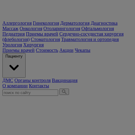
Аллергология
Гинекология
Дерматология
Диагностика
Массаж
Онкология
Отоларингология
Офтальмология
Педиатрия
Приемы врачей
Сердечно-сосудистая хирургия
(флебология)
Стоматология
Травматология и ортопедия
Урология
Хирургия
Приемы врачей
Стоимость
Акции
Чекапы
Пациенту
ДМС
Органы контроля
Вакцинация
О компании
Контакты