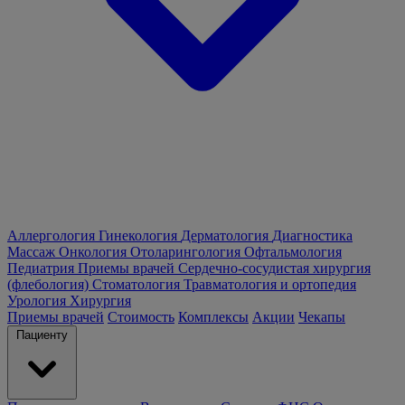
Аллергология
Гинекология
Дерматология
Диагностика
Массаж
Онкология
Отоларингология
Офтальмология
Педиатрия
Приемы врачей
Сердечно-сосудистая хирургия
(флебология)
Стоматология
Травматология и ортопедия
Урология
Хирургия
Приемы врачей
Стоимость
Комплексы
Акции
Чекапы
Пациенту