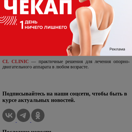
может привести к хроническим болям из-за нарушения
биомеханики стопы, что в результате оказывает чрезмерное
давление на суставы, связки или нервные окончания.
Индивидуальные стельки — действенный способ остановить
развитие деформации стопы на раннем этапе.
Запишитесь на диагностику и подбор стелек по выгодной
акционной стоимости – 8900 рублей уже сегодня!
CL CLINIC
— практичные решения для лечения опорно-
двигательного аппарата в любом возрасте.
Подписывайтесь на наши соцсети, чтобы быть в
курсе актуальных новостей.
Последние новости