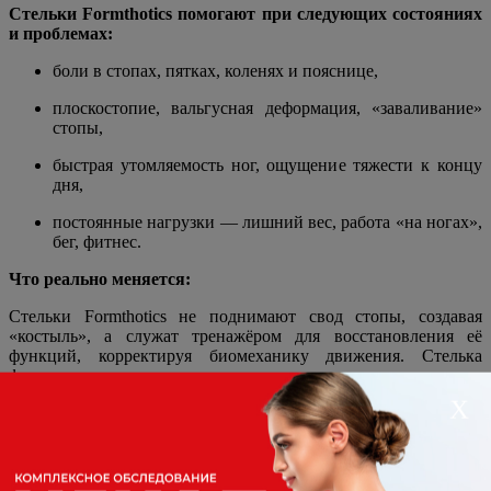
Cтельки Formthotics помогают при следующих состояниях
и проблемах:
боли в стопах, пятках, коленях и пояснице,
плоскостопие, вальгусная деформация, «заваливание»
стопы,
быстрая утомляемость ног, ощущение тяжести к концу
дня,
постоянные нагрузки — лишний вес, работа «на ногах»,
бег, фитнес.
Что реально меняется:
Стельки Formthotics не поднимают свод стопы, создавая
«костыль», а служат тренажёром для восстановления её
функций, корректируя биомеханику движения. Стелька
формуется индивидуально под стопу пациента,
перераспределяет нагрузку, эффективно снижая давление на
Х
проблемные зоны и болевой синдром.
Почему это важно:
Игнорирование неправильной работы стопы со временем