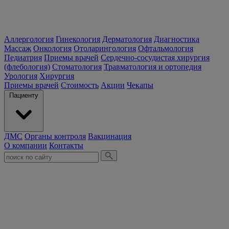
Аллергология
Гинекология
Дерматология
Диагностика
Массаж
Онкология
Отоларингология
Офтальмология
Педиатрия
Приемы врачей
Сердечно-сосудистая хирургия
(флебология)
Стоматология
Травматология и ортопедия
Урология
Хирургия
Приемы врачей
Стоимость
Акции
Чекапы
Пациенту
ДМС
Органы контроля
Вакцинация
О компании
Контакты