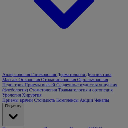
Аллергология
Гинекология
Дерматология
Диагностика
Массаж
Онкология
Отоларингология
Офтальмология
Педиатрия
Приемы врачей
Сердечно-сосудистая хирургия
(флебология)
Стоматология
Травматология и ортопедия
Урология
Хирургия
Приемы врачей
Стоимость
Комплексы
Акции
Чекапы
Пациенту