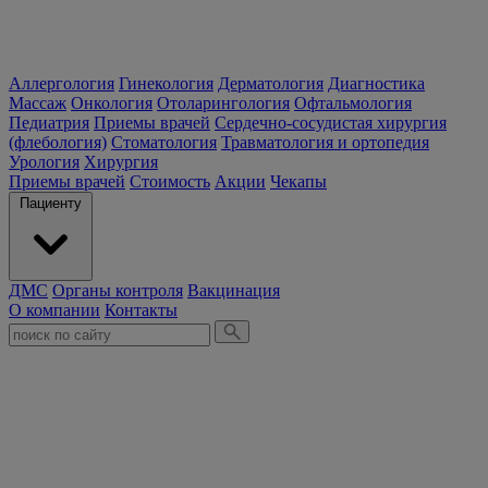
Аллергология
Гинекология
Дерматология
Диагностика
Массаж
Онкология
Отоларингология
Офтальмология
Педиатрия
Приемы врачей
Сердечно-сосудистая хирургия
(флебология)
Стоматология
Травматология и ортопедия
Урология
Хирургия
Приемы врачей
Стоимость
Акции
Чекапы
Пациенту
ДМС
Органы контроля
Вакцинация
О компании
Контакты