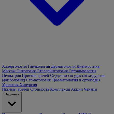
Аллергология
Гинекология
Дерматология
Диагностика
Массаж
Онкология
Отоларингология
Офтальмология
Педиатрия
Приемы врачей
Сердечно-сосудистая хирургия
(флебология)
Стоматология
Травматология и ортопедия
Урология
Хирургия
Приемы врачей
Стоимость
Комплексы
Акции
Чекапы
Пациенту