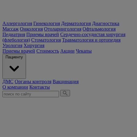
Аллергология
Гинекология
Дерматология
Диагностика
Массаж
Онкология
Отоларингология
Офтальмология
Педиатрия
Приемы врачей
Сердечно-сосудистая хирургия
(флебология)
Стоматология
Травматология и ортопедия
Урология
Хирургия
Приемы врачей
Стоимость
Акции
Чекапы
Пациенту
ДМС
Органы контроля
Вакцинация
О компании
Контакты