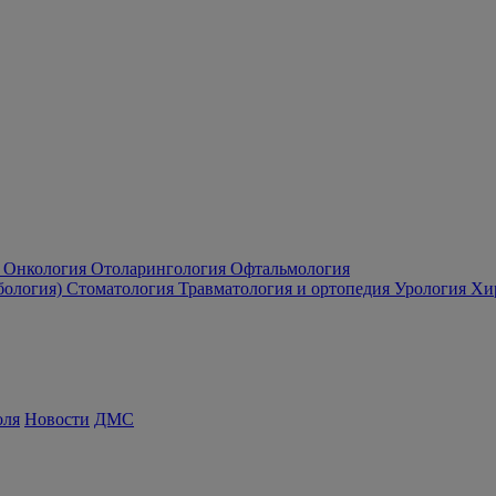
Онкология
Отоларингология
Офтальмология
бология)
Стоматология
Травматология и ортопедия
Урология
Хи
оля
Новости
ДМС