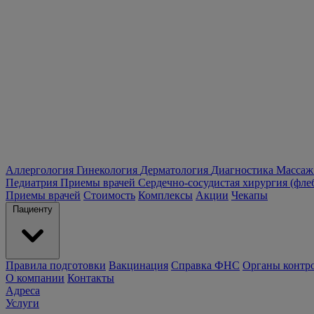
Аллергология
Гинекология
Дерматология
Диагностика
Массаж
Педиатрия
Приемы врачей
Сердечно-сосудистая хирургия (фле
Приемы врачей
Стоимость
Комплексы
Акции
Чекапы
Пациенту
Правила подготовки
Вакцинация
Справка ФНС
Органы контр
О компании
Контакты
Адреса
Услуги