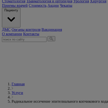
Стоматология
Травматология и ортопедия
Урология
Хирургия
Приемы врачей
Стоимость
Акции
Чекапы
Пациенту
ДМС
Органы контроля
Вакцинация
О компании
Контакты
Главная
Услуги
Радикальное иссечение эпителиального копчикового хода,