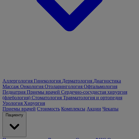
Аллергология
Гинекология
Дерматология
Диагностика
Массаж
Онкология
Отоларингология
Офтальмология
Педиатрия
Приемы врачей
Сердечно-сосудистая хирургия
(флебология)
Стоматология
Травматология и ортопедия
Урология
Хирургия
Приемы врачей
Стоимость
Комплексы
Акции
Чекапы
Пациенту