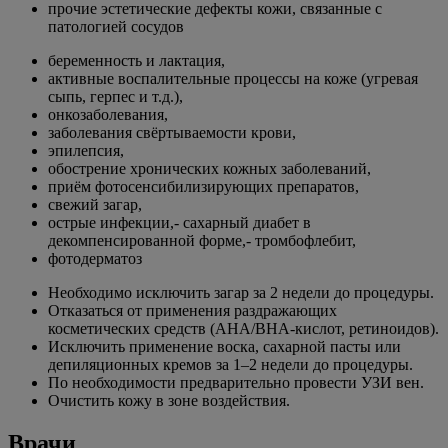
прочие эстетические дефекты кожи, связанные с
патологией сосудов
беременность и лактация,
активные воспалительные процессы на коже (угревая
сыпь, герпес и т.д.),
онкозаболевания,
заболевания свёртываемости крови,
эпилепсия,
обострение хронических кожных заболеваний,
приём фотосенсибилизирующих препаратов,
свежий загар,
острые инфекции,- сахарный диабет в
декомпенсированной форме,- тромбофлебит,
фотодерматоз
Необходимо исключить загар за 2 недели до процедуры.
Отказаться от применения раздражающих
косметических средств (AHA/BHA-кислот, ретиноидов).
Исключить применение воска, сахарной пасты или
депиляционных кремов за 1–2 недели до процедуры.
По необходимости предварительно провести УЗИ вен.
Очистить кожу в зоне воздействия.
Врачи