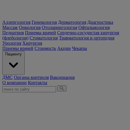
Аллергология
Гинекология
Дерматология
Диагностика
Массаж
Онкология
Отоларингология
Офтальмология
Педиатрия
Приемы врачей
Сердечно-сосудистая хирургия
(флебология)
Стоматология
Травматология и ортопедия
Урология
Хирургия
Приемы врачей
Стоимость
Акции
Чекапы
Пациенту
ДМС
Органы контроля
Вакцинация
О компании
Контакты