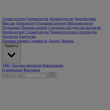
Аллергология
Гинекология
Дерматология
Диагностика
Массаж
Онкология
Отоларингология
Офтальмология
Педиатрия
Приемы врачей
Сердечно-сосудистая хирургия
(флебология)
Стоматология
Травматология и ортопедия
Урология
Хирургия
Приемы врачей
Стоимость
Акции
Чекапы
Пациенту
ДМС
Органы контроля
Вакцинация
О компании
Контакты