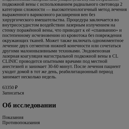
подкожной вены с использованием радиального световода 2
категории сложности — высокотехнологичный метод лечения
выраженного варикозного расширения вен без
хирургического вмешательства. Процедура заключается во
внутрисосудистом воздействии лазерным излучением на
стенку поражённой вены, что приводит к её «спаиванию» и
постепенному исчезновению из кровотока без повреждения
окружающих тканей. Может также включать одномоментное
лечение двух сегментов нижней конечности или сочетаться
другими малоинвазивными техниками. Эндовенозная
лазерная коагуляция магистральной подкожной вены в CL
CLINIC проводится опытными врачами под местной
анестезией и занимает 30-60 минут. После лечения пациент
уходит домой в тот же день, реабилитационный период
занимает несколько недель.
63350 ₽
Записаться
Об исследовании
Показания
Противопоказания