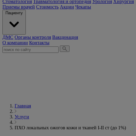
Стоматология
Травматология и ортопедия
Урология
Хирургия
Приемы врачей
Стоимость
Акции
Чекапы
Пациенту
ДМС
Органы контроля
Вакцинация
О компании
Контакты
Главная
Услуги
ПХО локальных ожогов кожи и тканей I-II ст (до 1%)