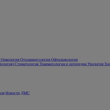
Онкология
Отоларингология
Офтальмология
бология)
Стоматология
Травматология и ортопедия
Урология
Хи
оля
Новости
ДМС