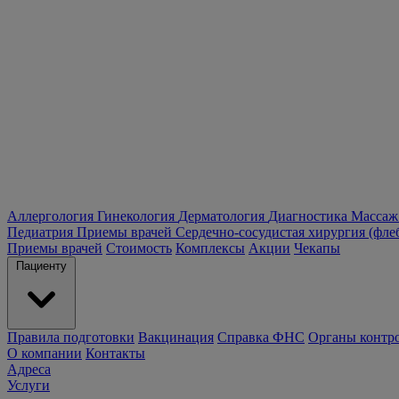
Аллергология
Гинекология
Дерматология
Диагностика
Массаж
Педиатрия
Приемы врачей
Сердечно-сосудистая хирургия (фле
Приемы врачей
Стоимость
Комплексы
Акции
Чекапы
Пациенту
Правила подготовки
Вакцинация
Справка ФНС
Органы контр
О компании
Контакты
Адреса
Услуги