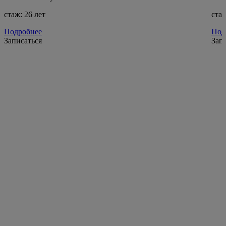
стаж: 26 лет
стаж
Подробнее
Под
Записаться
Зап