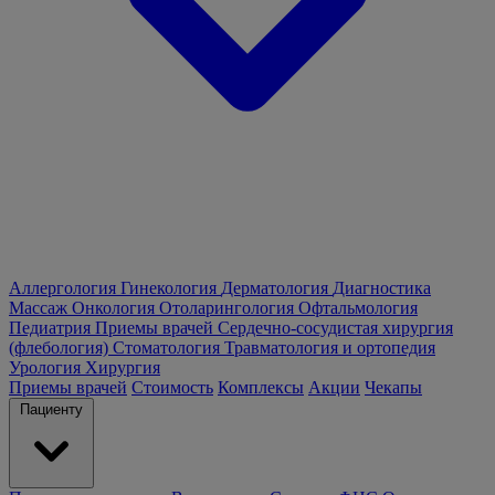
Аллергология
Гинекология
Дерматология
Диагностика
Массаж
Онкология
Отоларингология
Офтальмология
Педиатрия
Приемы врачей
Сердечно-сосудистая хирургия
(флебология)
Стоматология
Травматология и ортопедия
Урология
Хирургия
Приемы врачей
Стоимость
Комплексы
Акции
Чекапы
Пациенту