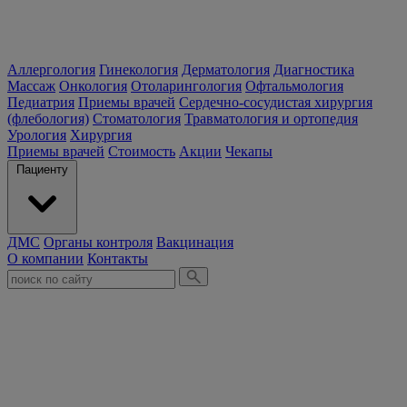
Аллергология
Гинекология
Дерматология
Диагностика
Массаж
Онкология
Отоларингология
Офтальмология
Педиатрия
Приемы врачей
Сердечно-сосудистая хирургия
(флебология)
Стоматология
Травматология и ортопедия
Урология
Хирургия
Приемы врачей
Стоимость
Акции
Чекапы
Пациенту
ДМС
Органы контроля
Вакцинация
О компании
Контакты