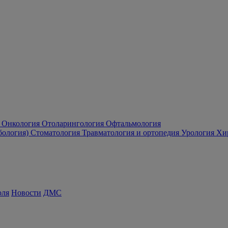
Онкология
Отоларингология
Офтальмология
бология)
Стоматология
Травматология и ортопедия
Урология
Хи
оля
Новости
ДМС