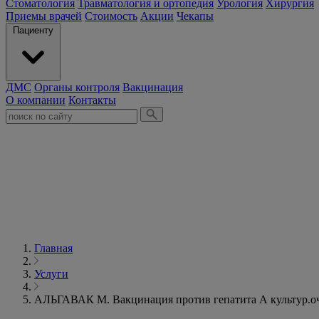
Стоматология
Травматология и ортопедия
Урология
Хирургия
Приемы врачей
Стоимость
Акции
Чекапы
Пациенту
ДМС
Органы контроля
Вакцинация
О компании
Контакты
Главная
Услуги
АЛЬГАВАК М. Вакцинация против гепатита А культур.очи