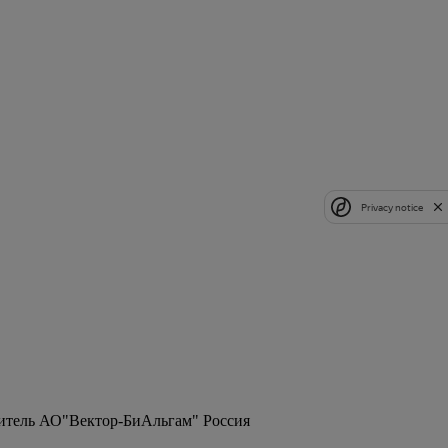
Privacy notice
дитель АО"Вектор-БиАльгам" Россия