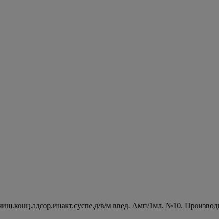
щ.конц.адсор.инакт.суспе.д/в/м введ. Амп/1мл. №10. Произво