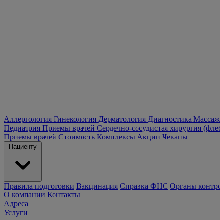
Аллергология
Гинекология
Дерматология
Диагностика
Массаж
Педиатрия
Приемы врачей
Сердечно-сосудистая хирургия (фле
Приемы врачей
Стоимость
Комплексы
Акции
Чекапы
Пациенту
Правила подготовки
Вакцинация
Справка ФНС
Органы контр
О компании
Контакты
Адреса
Услуги