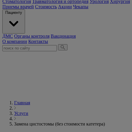
Стоматология
Травматология и ортопедия
Урология
Хирургия
Приемы врачей
Стоимость
Акции
Чекапы
Пациенту
ДМС
Органы контроля
Вакцинация
О компании
Контакты
Главная
Услуги
Замена цистостомы (без стоимости катетера)