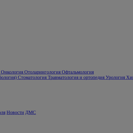
Онкология
Отоларингология
Офтальмология
бология)
Стоматология
Травматология и ортопедия
Урология
Хи
оля
Новости
ДМС