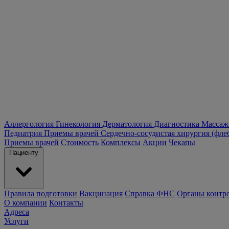
Аллергология
Гинекология
Дерматология
Диагностика
Массаж
Педиатрия
Приемы врачей
Сердечно-сосудистая хирургия (фле
Приемы врачей
Стоимость
Комплексы
Акции
Чекапы
Пациенту
Правила подготовки
Вакцинация
Справка ФНС
Органы контр
О компании
Контакты
Адреса
Услуги