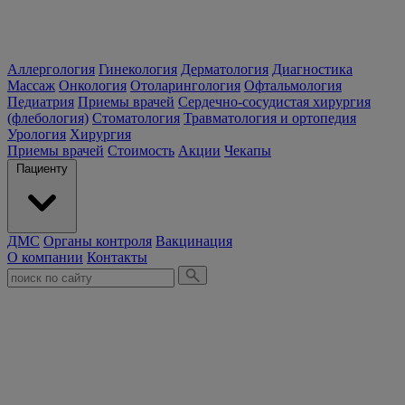
Аллергология
Гинекология
Дерматология
Диагностика
Массаж
Онкология
Отоларингология
Офтальмология
Педиатрия
Приемы врачей
Сердечно-сосудистая хирургия
(флебология)
Стоматология
Травматология и ортопедия
Урология
Хирургия
Приемы врачей
Стоимость
Акции
Чекапы
Пациенту
ДМС
Органы контроля
Вакцинация
О компании
Контакты