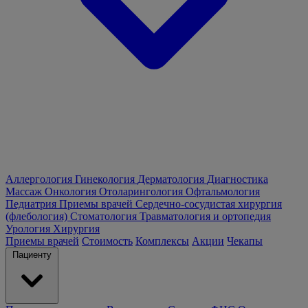
Аллергология
Гинекология
Дерматология
Диагностика
Массаж
Онкология
Отоларингология
Офтальмология
Педиатрия
Приемы врачей
Сердечно-сосудистая хирургия
(флебология)
Стоматология
Травматология и ортопедия
Урология
Хирургия
Приемы врачей
Стоимость
Комплексы
Акции
Чекапы
Пациенту