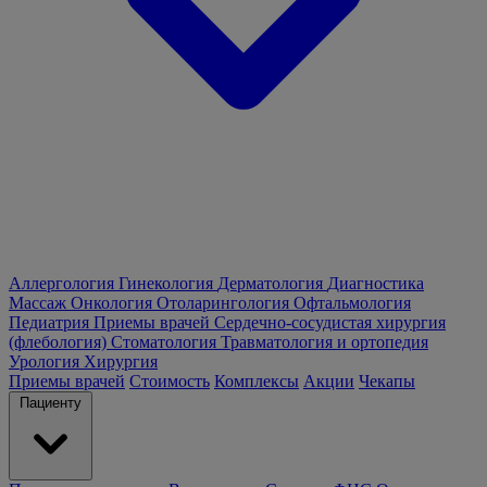
Аллергология
Гинекология
Дерматология
Диагностика
Массаж
Онкология
Отоларингология
Офтальмология
Педиатрия
Приемы врачей
Сердечно-сосудистая хирургия
(флебология)
Стоматология
Травматология и ортопедия
Урология
Хирургия
Приемы врачей
Стоимость
Комплексы
Акции
Чекапы
Пациенту