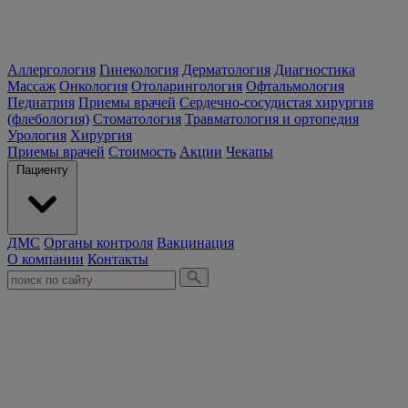
Аллергология
Гинекология
Дерматология
Диагностика
Массаж
Онкология
Отоларингология
Офтальмология
Педиатрия
Приемы врачей
Сердечно-сосудистая хирургия
(флебология)
Стоматология
Травматология и ортопедия
Урология
Хирургия
Приемы врачей
Стоимость
Акции
Чекапы
Пациенту
ДМС
Органы контроля
Вакцинация
О компании
Контакты