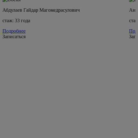
Абдулаев Гайдар Магомедрасулович
Ано
стаж: 33 года
стаж
Подробнее
Под
Записаться
Зап