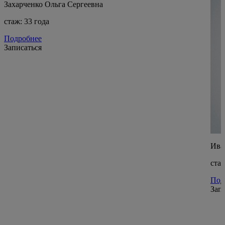
Захарченко Ольга Сергеевна
стаж: 33 года
Подробнее
Записаться
Ива
стаж
Под
Зап