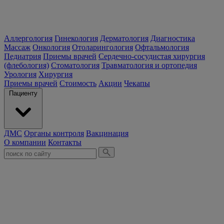
Аллергология
Гинекология
Дерматология
Диагностика
Массаж
Онкология
Отоларингология
Офтальмология
Педиатрия
Приемы врачей
Сердечно-сосудистая хирургия
(флебология)
Стоматология
Травматология и ортопедия
Урология
Хирургия
Приемы врачей
Стоимость
Акции
Чекапы
Пациенту
ДМС
Органы контроля
Вакцинация
О компании
Контакты