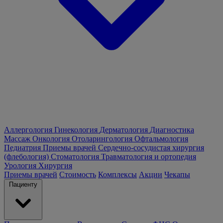
Аллергология
Гинекология
Дерматология
Диагностика
Массаж
Онкология
Отоларингология
Офтальмология
Педиатрия
Приемы врачей
Сердечно-сосудистая хирургия
(флебология)
Стоматология
Травматология и ортопедия
Урология
Хирургия
Приемы врачей
Стоимость
Комплексы
Акции
Чекапы
Пациенту