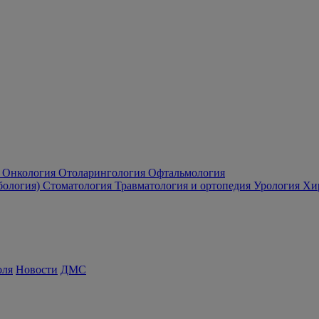
Онкология
Отоларингология
Офтальмология
бология)
Стоматология
Травматология и ортопедия
Урология
Хи
оля
Новости
ДМС