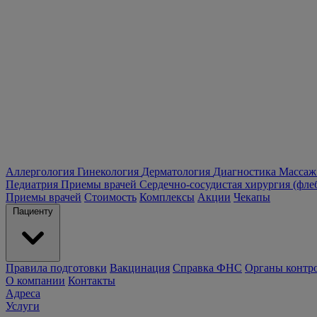
Аллергология
Гинекология
Дерматология
Диагностика
Массаж
Педиатрия
Приемы врачей
Сердечно-сосудистая хирургия (фле
Приемы врачей
Стоимость
Комплексы
Акции
Чекапы
Пациенту
Правила подготовки
Вакцинация
Справка ФНС
Органы контр
О компании
Контакты
Адреса
Услуги