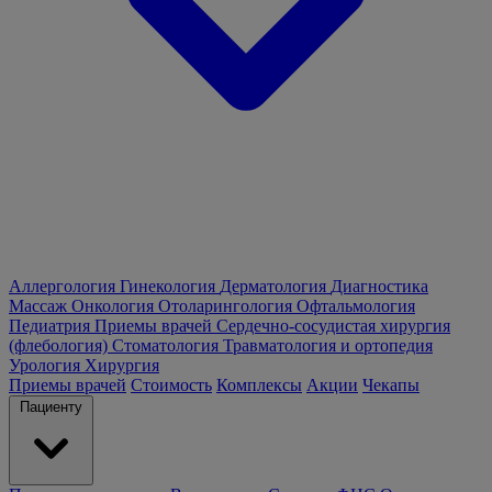
Аллергология
Гинекология
Дерматология
Диагностика
Массаж
Онкология
Отоларингология
Офтальмология
Педиатрия
Приемы врачей
Сердечно-сосудистая хирургия
(флебология)
Стоматология
Травматология и ортопедия
Урология
Хирургия
Приемы врачей
Стоимость
Комплексы
Акции
Чекапы
Пациенту