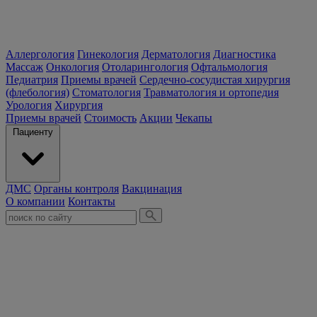
Аллергология
Гинекология
Дерматология
Диагностика
Массаж
Онкология
Отоларингология
Офтальмология
Педиатрия
Приемы врачей
Сердечно-сосудистая хирургия
(флебология)
Стоматология
Травматология и ортопедия
Урология
Хирургия
Приемы врачей
Стоимость
Акции
Чекапы
Пациенту
ДМС
Органы контроля
Вакцинация
О компании
Контакты