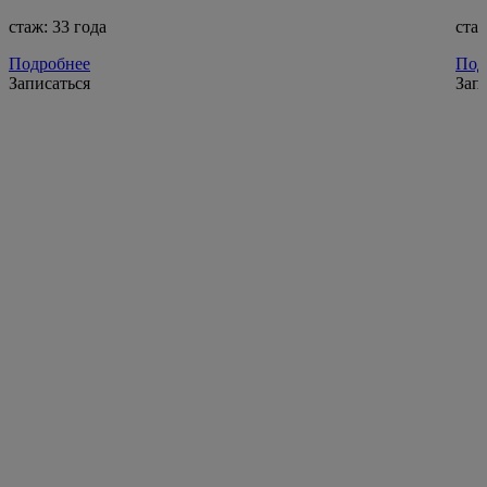
стаж: 33 года
стаж
Подробнее
Под
Записаться
Зап