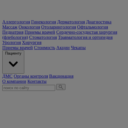
Аллергология
Гинекология
Дерматология
Диагностика
Массаж
Онкология
Отоларингология
Офтальмология
Педиатрия
Приемы врачей
Сердечно-сосудистая хирургия
(флебология)
Стоматология
Травматология и ортопедия
Урология
Хирургия
Приемы врачей
Стоимость
Акции
Чекапы
Пациенту
ДМС
Органы контроля
Вакцинация
О компании
Контакты