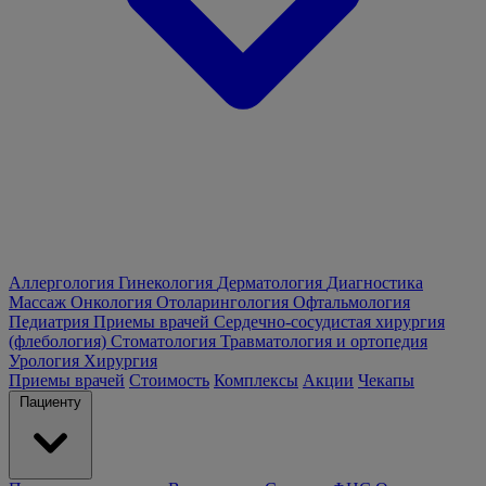
Аллергология
Гинекология
Дерматология
Диагностика
Массаж
Онкология
Отоларингология
Офтальмология
Педиатрия
Приемы врачей
Сердечно-сосудистая хирургия
(флебология)
Стоматология
Травматология и ортопедия
Урология
Хирургия
Приемы врачей
Стоимость
Комплексы
Акции
Чекапы
Пациенту