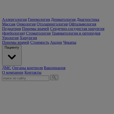
Аллергология
Гинекология
Дерматология
Диагностика
Массаж
Онкология
Отоларингология
Офтальмология
Педиатрия
Приемы врачей
Сердечно-сосудистая хирургия
(флебология)
Стоматология
Травматология и ортопедия
Урология
Хирургия
Приемы врачей
Стоимость
Акции
Чекапы
Пациенту
ДМС
Органы контроля
Вакцинация
О компании
Контакты