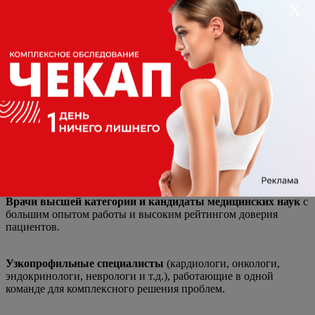
Х
Команда врачей с научным подходом
Врачи высшей категории и кандидаты медицинских наук
с
М
большим опытом работы и высоким рейтингом доверия
ч
й
пациентов.
Узкопрофильные специалисты
(кардиологи, онкологи,
к
эндокринологи, неврологи и т.д.), работающие в одной
команде для комплексного решения проблем.
с