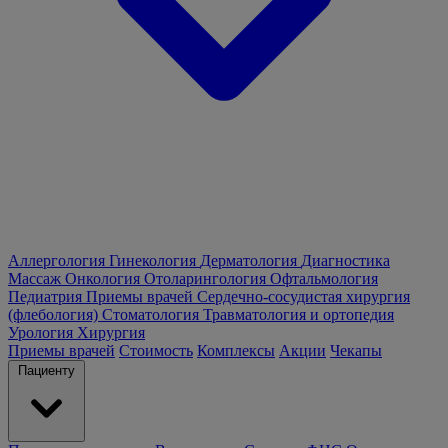
Аллергология
Гинекология
Дерматология
Диагностика
Массаж
Онкология
Отоларингология
Офтальмология
Педиатрия
Приемы врачей
Сердечно-сосудистая хирургия
(флебология)
Стоматология
Травматология и ортопедия
Урология
Хирургия
Приемы врачей
Стоимость
Комплексы
Акции
Чекапы
Пациенту