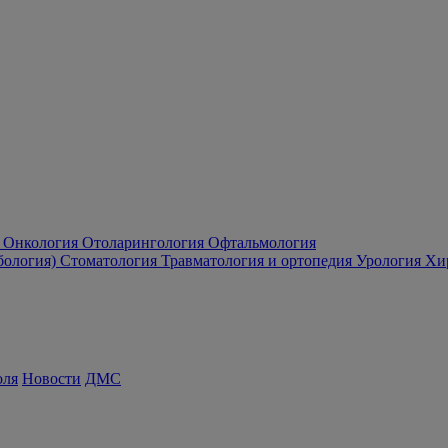
Онкология
Отоларингология
Офтальмология
бология)
Стоматология
Травматология и ортопедия
Урология
Хи
оля
Новости
ДМС