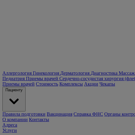
Аллергология
Гинекология
Дерматология
Диагностика
Массаж
Педиатрия
Приемы врачей
Сердечно-сосудистая хирургия (фле
Приемы врачей
Стоимость
Комплексы
Акции
Чекапы
Пациенту
Правила подготовки
Вакцинация
Справка ФНС
Органы контр
О компании
Контакты
Адреса
Услуги