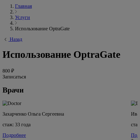
Главная
Услуги
Использование OptraGate
Назад
Использование OptraGate
800 ₽
Записаться
Врачи
Захарченко Ольга Сергеевна
Ива
стаж: 33 года
стаж
Подробнее
Под