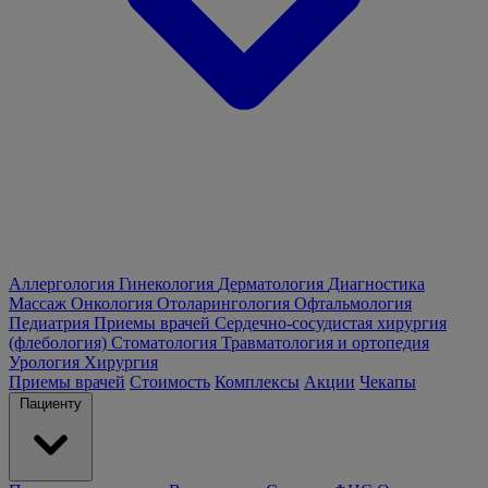
Аллергология
Гинекология
Дерматология
Диагностика
Массаж
Онкология
Отоларингология
Офтальмология
Педиатрия
Приемы врачей
Сердечно-сосудистая хирургия
(флебология)
Стоматология
Травматология и ортопедия
Урология
Хирургия
Приемы врачей
Стоимость
Комплексы
Акции
Чекапы
Пациенту