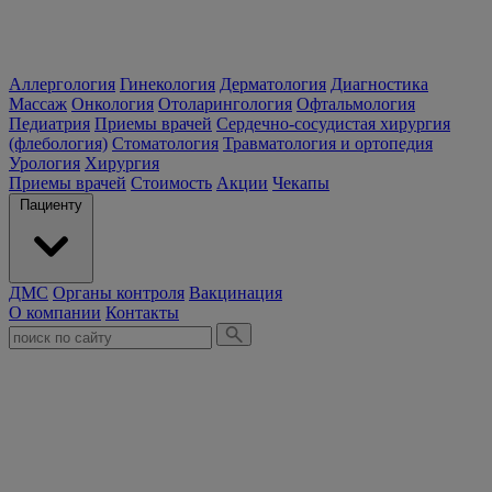
Аллергология
Гинекология
Дерматология
Диагностика
Массаж
Онкология
Отоларингология
Офтальмология
Педиатрия
Приемы врачей
Сердечно-сосудистая хирургия
(флебология)
Стоматология
Травматология и ортопедия
Урология
Хирургия
Приемы врачей
Стоимость
Акции
Чекапы
Пациенту
ДМС
Органы контроля
Вакцинация
О компании
Контакты