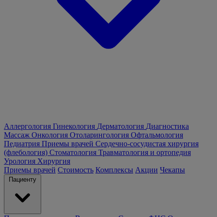
Аллергология
Гинекология
Дерматология
Диагностика
Массаж
Онкология
Отоларингология
Офтальмология
Педиатрия
Приемы врачей
Сердечно-сосудистая хирургия
(флебология)
Стоматология
Травматология и ортопедия
Урология
Хирургия
Приемы врачей
Стоимость
Комплексы
Акции
Чекапы
Пациенту