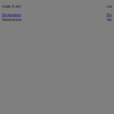
стаж: 6 лет
стаж
Подробнее
Под
Записаться
Зап