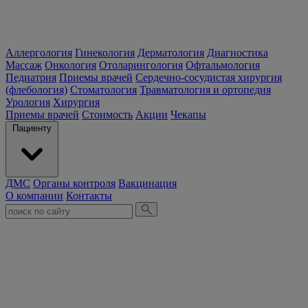
Аллергология
Гинекология
Дерматология
Диагностика
Массаж
Онкология
Отоларингология
Офтальмология
Педиатрия
Приемы врачей
Сердечно-сосудистая хирургия
(флебология)
Стоматология
Травматология и ортопедия
Урология
Хирургия
Приемы врачей
Стоимость
Акции
Чекапы
Пациенту
ДМС
Органы контроля
Вакцинация
О компании
Контакты