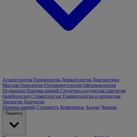
Аллергология
Гинекология
Дерматология
Диагностика
Массаж
Онкология
Отоларингология
Офтальмология
Педиатрия
Приемы врачей
Сердечно-сосудистая хирургия
(флебология)
Стоматология
Травматология и ортопедия
Урология
Хирургия
Приемы врачей
Стоимость
Комплексы
Акции
Чекапы
Пациенту