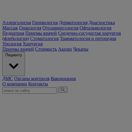
Аллергология
Гинекология
Дерматология
Диагностика
Массаж
Онкология
Отоларингология
Офтальмология
Педиатрия
Приемы врачей
Сердечно-сосудистая хирургия
(флебология)
Стоматология
Травматология и ортопедия
Урология
Хирургия
Приемы врачей
Стоимость
Акции
Чекапы
Пациенту
ДМС
Органы контроля
Вакцинация
О компании
Контакты