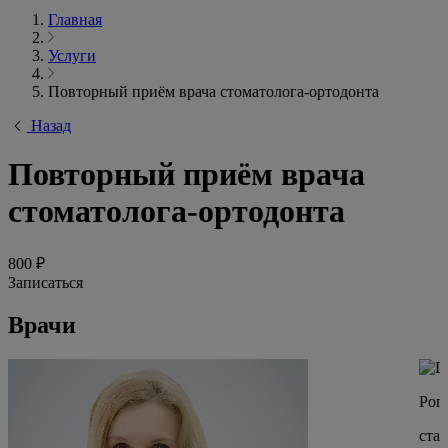
Главная
Услуги
Повторный приём врача стоматолога-ортодонта
Назад
Повторный приём врача
стоматолога-ортодонта
800 ₽
Записаться
Врачи
Рог
стаж