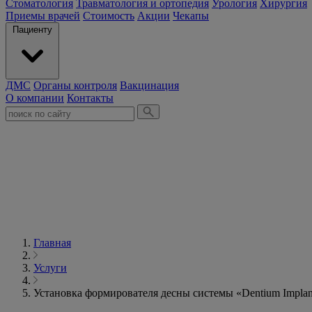
Стоматология
Травматология и ортопедия
Урология
Хирургия
Приемы врачей
Стоимость
Акции
Чекапы
Пациенту
ДМС
Органы контроля
Вакцинация
О компании
Контакты
Главная
Услуги
Установка формирователя десны системы «Dentium Impla