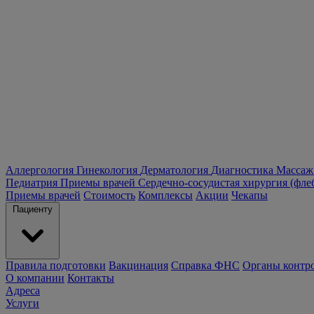
Аллергология
Гинекология
Дерматология
Диагностика
Массаж
Педиатрия
Приемы врачей
Сердечно-сосудистая хирургия (фле
Приемы врачей
Стоимость
Комплексы
Акции
Чекапы
Пациенту
Правила подготовки
Вакцинация
Справка ФНС
Органы контр
О компании
Контакты
Адреса
Услуги