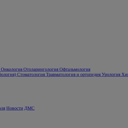
Онкология
Отоларингология
Офтальмология
бология)
Стоматология
Травматология и ортопедия
Урология
Хи
оля
Новости
ДМС