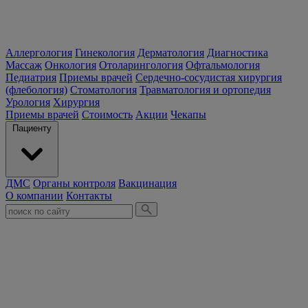
Аллергология
Гинекология
Дерматология
Диагностика
Массаж
Онкология
Отоларингология
Офтальмология
Педиатрия
Приемы врачей
Сердечно-сосудистая хирургия
(флебология)
Стоматология
Травматология и ортопедия
Урология
Хирургия
Приемы врачей
Стоимость
Акции
Чекапы
Пациенту
ДМС
Органы контроля
Вакцинация
О компании
Контакты