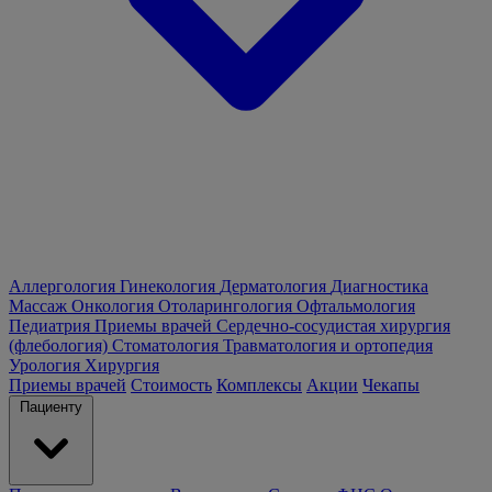
Аллергология
Гинекология
Дерматология
Диагностика
Массаж
Онкология
Отоларингология
Офтальмология
Педиатрия
Приемы врачей
Сердечно-сосудистая хирургия
(флебология)
Стоматология
Травматология и ортопедия
Урология
Хирургия
Приемы врачей
Стоимость
Комплексы
Акции
Чекапы
Пациенту