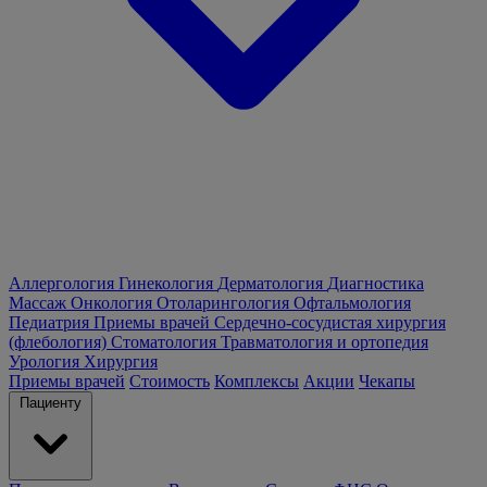
Аллергология
Гинекология
Дерматология
Диагностика
Массаж
Онкология
Отоларингология
Офтальмология
Педиатрия
Приемы врачей
Сердечно-сосудистая хирургия
(флебология)
Стоматология
Травматология и ортопедия
Урология
Хирургия
Приемы врачей
Стоимость
Комплексы
Акции
Чекапы
Пациенту