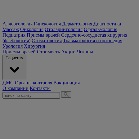
Аллергология
Гинекология
Дерматология
Диагностика
Массаж
Онкология
Отоларингология
Офтальмология
Педиатрия
Приемы врачей
Сердечно-сосудистая хирургия
(флебология)
Стоматология
Травматология и ортопедия
Урология
Хирургия
Приемы врачей
Стоимость
Акции
Чекапы
Пациенту
ДМС
Органы контроля
Вакцинация
О компании
Контакты