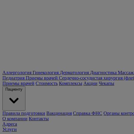
Аллергология
Гинекология
Дерматология
Диагностика
Массаж
Педиатрия
Приемы врачей
Сердечно-сосудистая хирургия (фле
Приемы врачей
Стоимость
Комплексы
Акции
Чекапы
Пациенту
Правила подготовки
Вакцинация
Справка ФНС
Органы контр
О компании
Контакты
Адреса
Услуги