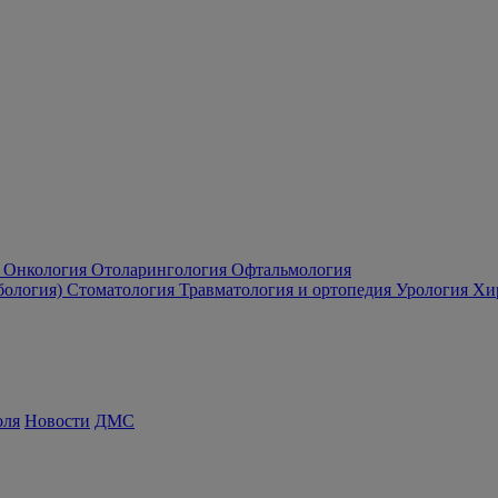
Онкология
Отоларингология
Офтальмология
бология)
Стоматология
Травматология и ортопедия
Урология
Хи
оля
Новости
ДМС