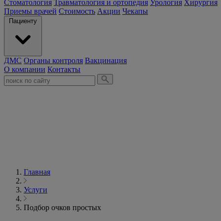
Стоматология
Травматология и ортопедия
Урология
Хирургия
Приемы врачей
Стоимость
Акции
Чекапы
Пациенту
ДМС
Органы контроля
Вакцинация
О компании
Контакты
Главная
Услуги
Подбор очков простых