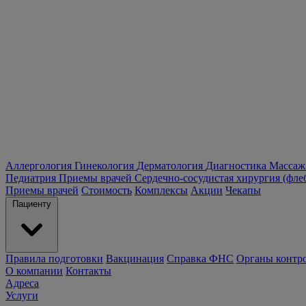
Аллергология
Гинекология
Дерматология
Диагностика
Массаж
Педиатрия
Приемы врачей
Сердечно-сосудистая хирургия (фле
Приемы врачей
Стоимость
Комплексы
Акции
Чекапы
Пациенту
Правила подготовки
Вакцинация
Справка ФНС
Органы контр
О компании
Контакты
Адреса
Услуги