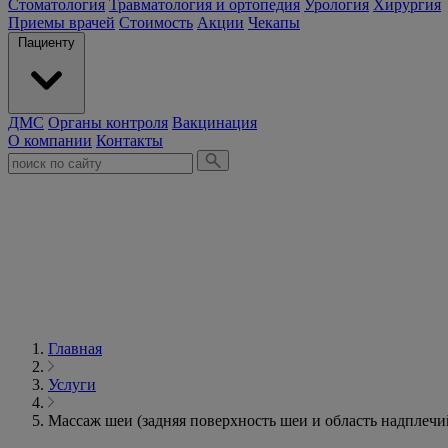
Стоматология
Травматология и ортопедия
Урология
Хирургия
Приемы врачей
Стоимость
Акции
Чекапы
Пациенту
ДМС
Органы контроля
Вакцинация
О компании
Контакты
Главная
Услуги
Массаж шеи (задняя поверхность шеи и область надплечи