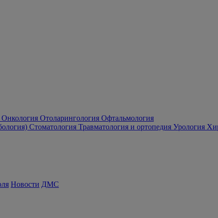
Онкология
Отоларингология
Офтальмология
бология)
Стоматология
Травматология и ортопедия
Урология
Хи
оля
Новости
ДМС