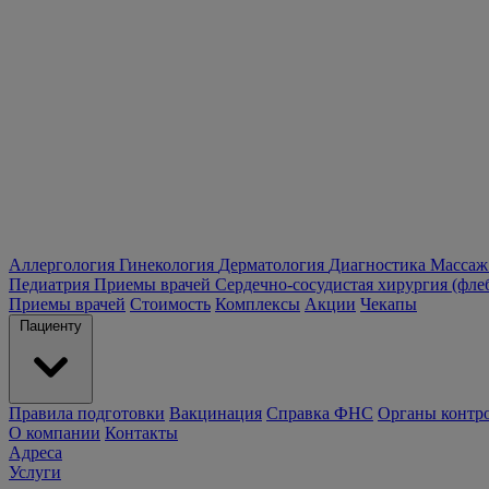
Аллергология
Гинекология
Дерматология
Диагностика
Массаж
Педиатрия
Приемы врачей
Сердечно-сосудистая хирургия (фле
Приемы врачей
Стоимость
Комплексы
Акции
Чекапы
Пациенту
Правила подготовки
Вакцинация
Справка ФНС
Органы контр
О компании
Контакты
Адреса
Услуги