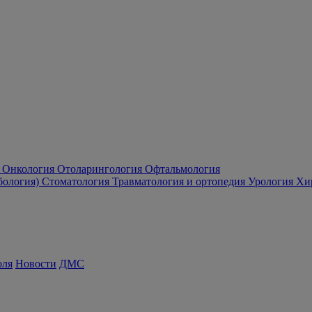
Онкология
Отоларингология
Офтальмология
бология)
Стоматология
Травматология и ортопедия
Урология
Хи
оля
Новости
ДМС