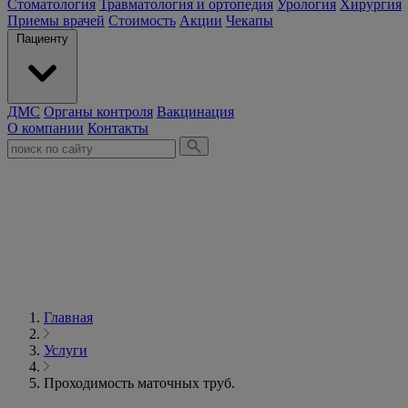
Стоматология
Травматология и ортопедия
Урология
Хирургия
Приемы врачей
Стоимость
Акции
Чекапы
Пациенту
ДМС
Органы контроля
Вакцинация
О компании
Контакты
Главная
Услуги
Проходимость маточных труб.