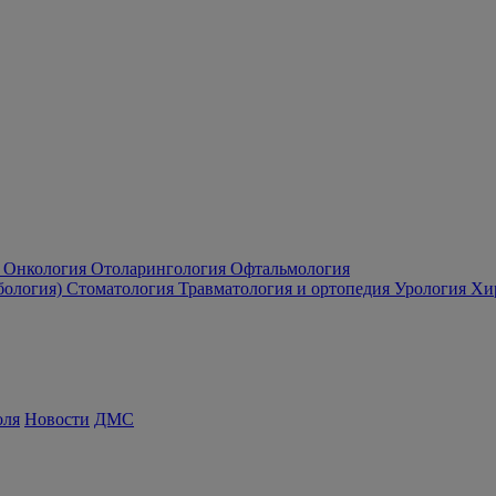
Онкология
Отоларингология
Офтальмология
бология)
Стоматология
Травматология и ортопедия
Урология
Хи
оля
Новости
ДМС