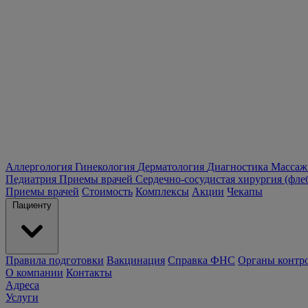
Аллергология
Гинекология
Дерматология
Диагностика
Массаж
Педиатрия
Приемы врачей
Сердечно-сосудистая хирургия (фле
Приемы врачей
Стоимость
Комплексы
Акции
Чекапы
Пациенту
Правила подготовки
Вакцинация
Справка ФНС
Органы контр
О компании
Контакты
Адреса
Услуги