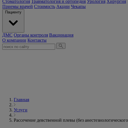
Стоматология
Травматология и ортопедия
Урология
Хирургия
Приемы врачей
Стоимость
Акции
Чекапы
Пациенту
ДМС
Органы контроля
Вакцинация
О компании
Контакты
Главная
Услуги
Рассечение девственной плевы (без анестезиологического