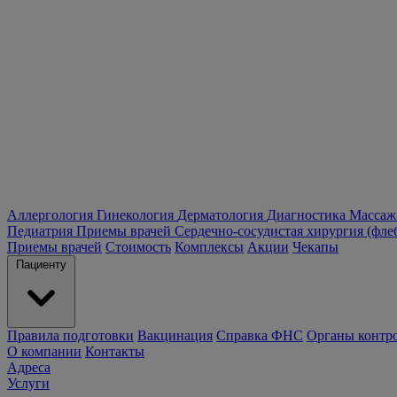
Аллергология
Гинекология
Дерматология
Диагностика
Массаж
Педиатрия
Приемы врачей
Сердечно-сосудистая хирургия (фле
Приемы врачей
Стоимость
Комплексы
Акции
Чекапы
Пациенту
Правила подготовки
Вакцинация
Справка ФНС
Органы контр
О компании
Контакты
Адреса
Услуги