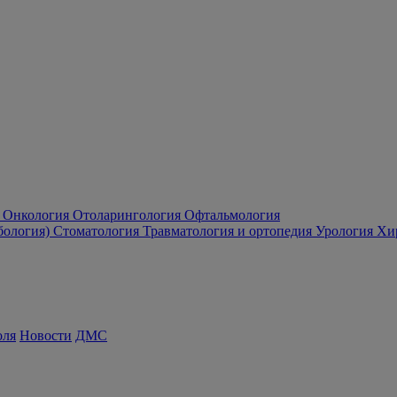
Онкология
Отоларингология
Офтальмология
бология)
Стоматология
Травматология и ортопедия
Урология
Хи
оля
Новости
ДМС