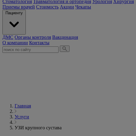
Стоматология
Травматология и ортопедия
Урология
Хирургия
Приемы врачей
Стоимость
Акции
Чекапы
Пациенту
ДМС
Органы контроля
Вакцинация
О компании
Контакты
Главная
Услуги
УЗИ крупного сустава