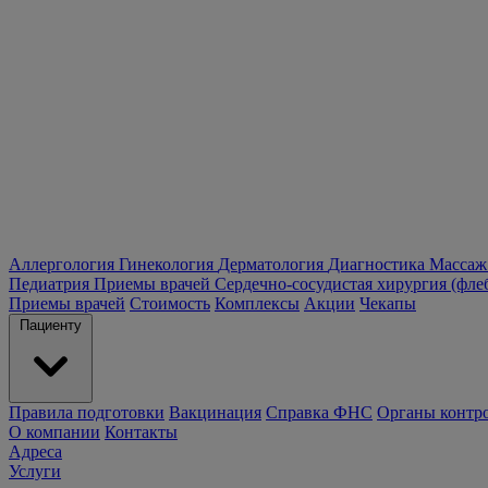
Аллергология
Гинекология
Дерматология
Диагностика
Массаж
Педиатрия
Приемы врачей
Сердечно-сосудистая хирургия (фле
Приемы врачей
Стоимость
Комплексы
Акции
Чекапы
Пациенту
Правила подготовки
Вакцинация
Справка ФНС
Органы контр
О компании
Контакты
Адреса
Услуги