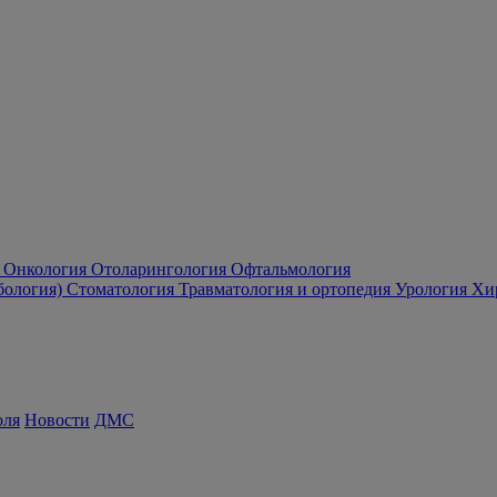
Онкология
Отоларингология
Офтальмология
бология)
Стоматология
Травматология и ортопедия
Урология
Хи
оля
Новости
ДМС