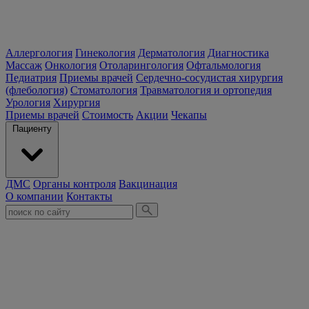
Аллергология
Гинекология
Дерматология
Диагностика
Массаж
Онкология
Отоларингология
Офтальмология
Педиатрия
Приемы врачей
Сердечно-сосудистая хирургия
(флебология)
Стоматология
Травматология и ортопедия
Урология
Хирургия
Приемы врачей
Стоимость
Акции
Чекапы
Пациенту
ДМС
Органы контроля
Вакцинация
О компании
Контакты