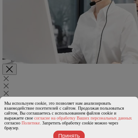
Спасибо за заявку!
Мы используем cookie, это позволяет нам анализировать
Свяжемся с вами в ближайшее время
взаимодействие посетителей с сайтом. Продолжая пользоваться
сайтом, Вы соглашаетесь с использованием файлов cookie и
Мы приняли вашу запись на услугу
выражаете свое
согласие на обработку Ваших персональных данных
согласно
Политике
. Запретить обработку cookie можно через
Не забудьте взять с собой:
браузер.
Паспорт
СНИЛС
Принять