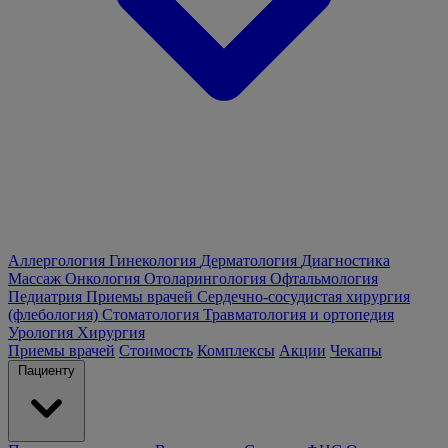
Аллергология
Гинекология
Дерматология
Диагностика
Массаж
Онкология
Отоларингология
Офтальмология
Педиатрия
Приемы врачей
Сердечно-сосудистая хирургия
(флебология)
Стоматология
Травматология и ортопедия
Урология
Хирургия
Приемы врачей
Стоимость
Комплексы
Акции
Чекапы
Пациенту