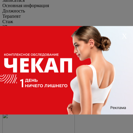
Записаться
Основная информация
Должность
Терапевт
Стаж
27 лет
Специализация
Х
Терапевт
Образование
Основное
2004г. - "Донецкий медицинский университет им.
Горького", специальность "лечебное дело"
2007. - "Донецкий медицинский университет им.
Горького", специальность "терапия"
Повышение квалификации
2025г. ФГБУОУ "Российская медицинская академия
непрерывного профессионального образования
Министерства здравоохранения", врач-терапевт