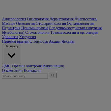
Аллергология
Гинекология
Дерматология
Диагностика
Массаж
Онкология
Отоларингология
Офтальмология
Педиатрия
Приемы врачей
Сердечно-сосудистая хирургия
(флебология)
Стоматология
Травматология и ортопедия
Урология
Хирургия
Приемы врачей
Стоимость
Акции
Чекапы
Пациенту
ДМС
Органы контроля
Вакцинация
О компании
Контакты