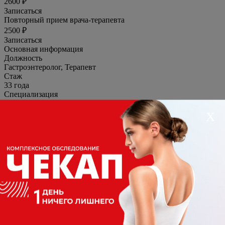
2600 ₽
Записаться
Повторный прием врача-терапевта
2500 ₽
Записаться
Основная информация
Должность
Гастроэнтеролог, Терапевт
Стаж
33 года
Специализация
Гастроэнтеролог, Терапевт
Образование
Х
Основное
1989-1994гг. - Акмолинский государственный
медицинский институт, специальность "Лечебное дело"
Повышение квалификации
2019г. - повышение квалификации, ЧУ ДПО "Институт
переподготовки и повышения квалификации
специалистов здравоохранения", цикл "Терапия"
2019г. - повышение квалификации, ЧУ ДПО "Институт
переподготовки и повышения квалификации