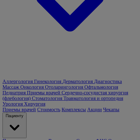
Аллергология
Гинекология
Дерматология
Диагностика
Массаж
Онкология
Отоларингология
Офтальмология
Педиатрия
Приемы врачей
Сердечно-сосудистая хирургия
(флебология)
Стоматология
Травматология и ортопедия
Урология
Хирургия
Приемы врачей
Стоимость
Комплексы
Акции
Чекапы
Пациенту