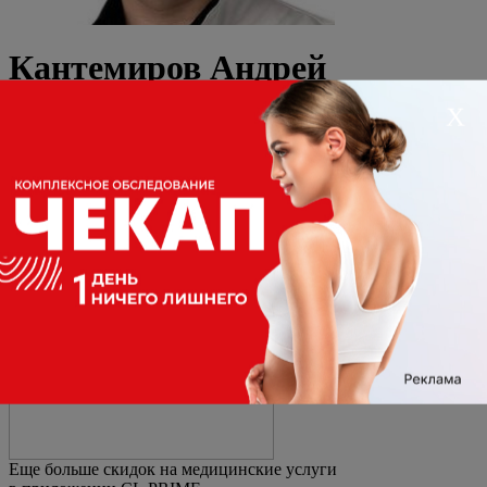
Кантемиров Андрей
Андреевич
Х
Запись на приём
О специалисте
Нет доступных услуг для записи.
Основная информация
Должность
Рентгенолог
Стаж
20 лет
Специализация
Рентгенолог
Еще больше скидок на медицинские услуги