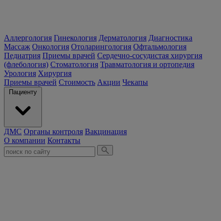
Аллергология
Гинекология
Дерматология
Диагностика
Массаж
Онкология
Отоларингология
Офтальмология
Педиатрия
Приемы врачей
Сердечно-сосудистая хирургия
(флебология)
Стоматология
Травматология и ортопедия
Урология
Хирургия
Приемы врачей
Стоимость
Акции
Чекапы
Пациенту
ДМС
Органы контроля
Вакцинация
О компании
Контакты