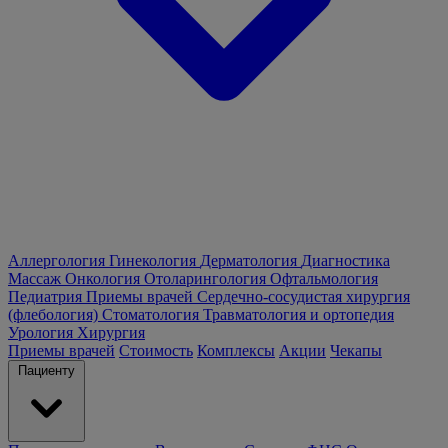
Аллергология
Гинекология
Дерматология
Диагностика
Массаж
Онкология
Отоларингология
Офтальмология
Педиатрия
Приемы врачей
Сердечно-сосудистая хирургия
(флебология)
Стоматология
Травматология и ортопедия
Урология
Хирургия
Приемы врачей
Стоимость
Комплексы
Акции
Чекапы
Пациенту