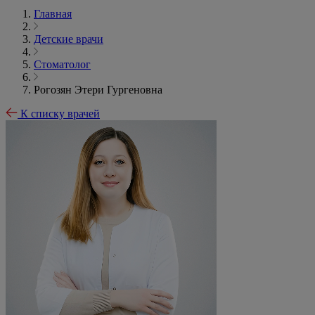
Главная
Детские врачи
Стоматолог
Рогозян Этери Гургеновна
К списку врачей