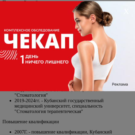
Повторный приём врача стоматолога-ортодонта
800 ₽
Х
Записаться
Основная информация
Должность
Ортодонт, Стоматолог
Стаж
19 лет
Специализация
Ортодонт, Стоматолог
Категория
Высшая категория
Образование
Основное
2001-2006 гг. - Кубанская государственная медицинская
академия МЗ РФ ГОУ ВПО, специальность
"Стоматология"
2019-2024гг. - Кубанский государственный
медицинский университет, специальность
"Стоматология терапевтическая"
Повышение квалификации
2007Г. - повышение квалификации, Кубанский