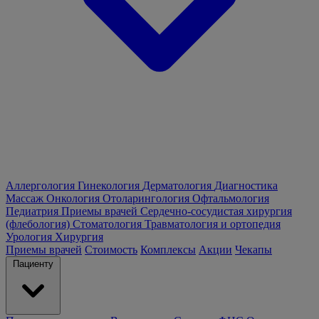
Аллергология
Гинекология
Дерматология
Диагностика
Массаж
Онкология
Отоларингология
Офтальмология
Педиатрия
Приемы врачей
Сердечно-сосудистая хирургия
(флебология)
Стоматология
Травматология и ортопедия
Урология
Хирургия
Приемы врачей
Стоимость
Комплексы
Акции
Чекапы
Пациенту