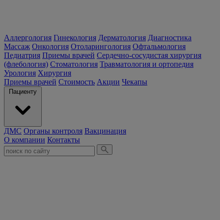
Аллергология
Гинекология
Дерматология
Диагностика
Массаж
Онкология
Отоларингология
Офтальмология
Педиатрия
Приемы врачей
Сердечно-сосудистая хирургия
(флебология)
Стоматология
Травматология и ортопедия
Урология
Хирургия
Приемы врачей
Стоимость
Акции
Чекапы
Пациенту
ДМС
Органы контроля
Вакцинация
О компании
Контакты