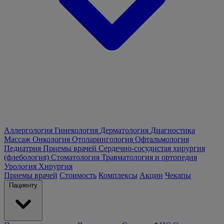
Аллергология
Гинекология
Дерматология
Диагностика
Массаж
Онкология
Отоларингология
Офтальмология
Педиатрия
Приемы врачей
Сердечно-сосудистая хирургия
(флебология)
Стоматология
Травматология и ортопедия
Урология
Хирургия
Приемы врачей
Стоимость
Комплексы
Акции
Чекапы
Пациенту