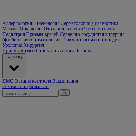
Аллергология
Гинекология
Дерматология
Диагностика
Массаж
Онкология
Отоларингология
Офтальмология
Педиатрия
Приемы врачей
Сердечно-сосудистая хирургия
(флебология)
Стоматология
Травматология и ортопедия
Урология
Хирургия
Приемы врачей
Стоимость
Акции
Чекапы
Пациенту
ДМС
Органы контроля
Вакцинация
О компании
Контакты