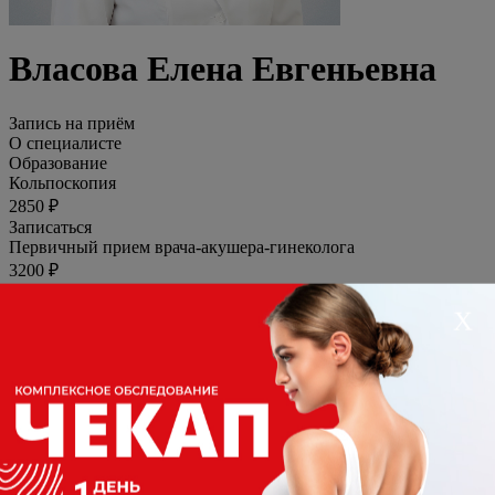
Власова Елена Евгеньевна
Запись на приём
О специалисте
Образование
Кольпоскопия
2850 ₽
Записаться
Первичный прием врача-акушера-гинеколога
3200 ₽
Записаться
Повторный прием врача-акушера-гинеколога
Х
2800 ₽
Записаться
Основная информация
Должность
Акушер-гинеколог, Гинеколог
Стаж
48 лет
Специализация
Акушер-гинеколог, Гинеколог