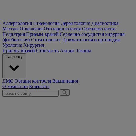
Аллергология
Гинекология
Дерматология
Диагностика
Массаж
Онкология
Отоларингология
Офтальмология
Педиатрия
Приемы врачей
Сердечно-сосудистая хирургия
(флебология)
Стоматология
Травматология и ортопедия
Урология
Хирургия
Приемы врачей
Стоимость
Акции
Чекапы
Пациенту
ДМС
Органы контроля
Вакцинация
О компании
Контакты