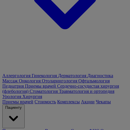
Аллергология
Гинекология
Дерматология
Диагностика
Массаж
Онкология
Отоларингология
Офтальмология
Педиатрия
Приемы врачей
Сердечно-сосудистая хирургия
(флебология)
Стоматология
Травматология и ортопедия
Урология
Хирургия
Приемы врачей
Стоимость
Комплексы
Акции
Чекапы
Пациенту