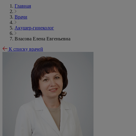
Главная
Врачи
Акушер-гинеколог
Власова Елена Евгеньевна
К списку врачей