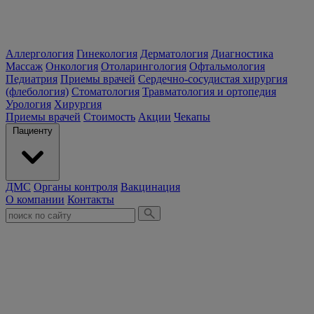
Аллергология
Гинекология
Дерматология
Диагностика
Массаж
Онкология
Отоларингология
Офтальмология
Педиатрия
Приемы врачей
Сердечно-сосудистая хирургия
(флебология)
Стоматология
Травматология и ортопедия
Урология
Хирургия
Приемы врачей
Стоимость
Акции
Чекапы
Пациенту
ДМС
Органы контроля
Вакцинация
О компании
Контакты