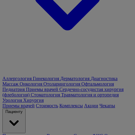
Аллергология
Гинекология
Дерматология
Диагностика
Массаж
Онкология
Отоларингология
Офтальмология
Педиатрия
Приемы врачей
Сердечно-сосудистая хирургия
(флебология)
Стоматология
Травматология и ортопедия
Урология
Хирургия
Приемы врачей
Стоимость
Комплексы
Акции
Чекапы
Пациенту