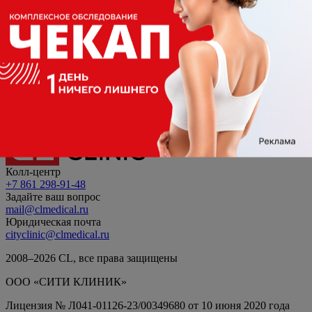
7 лет
Специализация
Эндокринолог
Еще больше скидок на медицинские услуги
в приложении CL PRIME
Колл-центр
+7 861 298-91-48
Задайте ваш вопрос
mail@clmedical.ru
Юридическая почта
cityclinic@clmedical.ru
2008–
2026
СL, все права защищены
ООО «СИТИ КЛИНИК»
Лицензия № Л041-01126-23/00349680 от 10 июня 2020 года