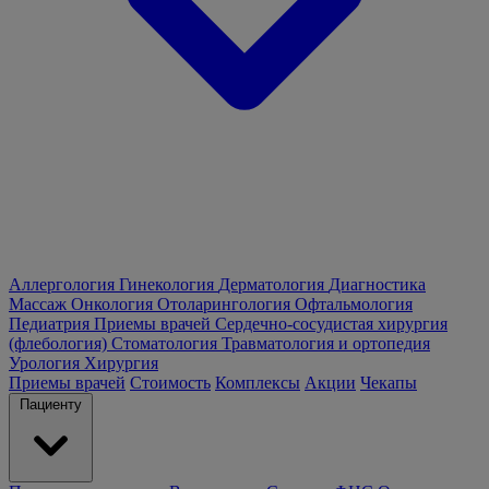
Аллергология
Гинекология
Дерматология
Диагностика
Массаж
Онкология
Отоларингология
Офтальмология
Педиатрия
Приемы врачей
Сердечно-сосудистая хирургия
(флебология)
Стоматология
Травматология и ортопедия
Урология
Хирургия
Приемы врачей
Стоимость
Комплексы
Акции
Чекапы
Пациенту