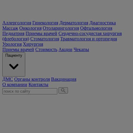
Аллергология
Гинекология
Дерматология
Диагностика
Массаж
Онкология
Отоларингология
Офтальмология
Педиатрия
Приемы врачей
Сердечно-сосудистая хирургия
(флебология)
Стоматология
Травматология и ортопедия
Урология
Хирургия
Приемы врачей
Стоимость
Акции
Чекапы
Пациенту
ДМС
Органы контроля
Вакцинация
О компании
Контакты