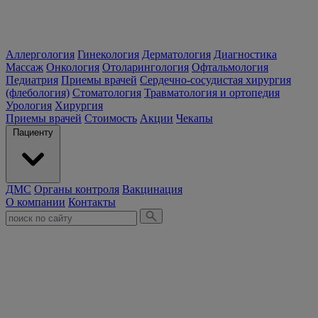
Аллергология
Гинекология
Дерматология
Диагностика
Массаж
Онкология
Отоларингология
Офтальмология
Педиатрия
Приемы врачей
Сердечно-сосудистая хирургия
(флебология)
Стоматология
Травматология и ортопедия
Урология
Хирургия
Приемы врачей
Стоимость
Акции
Чекапы
Пациенту
ДМС
Органы контроля
Вакцинация
О компании
Контакты