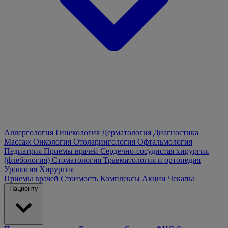
Аллергология
Гинекология
Дерматология
Диагностика
Массаж
Онкология
Отоларингология
Офтальмология
Педиатрия
Приемы врачей
Сердечно-сосудистая хирургия
(флебология)
Стоматология
Травматология и ортопедия
Урология
Хирургия
Приемы врачей
Стоимость
Комплексы
Акции
Чекапы
Пациенту