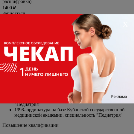
расшифровка)
1400 ₽
Записаться
Основная информация
Х
Должность
Кардиолог, Ревматолог
Стаж
30 лет
Специализация
Кардиолог, Ревматолог
Категория
Высшая категория
Образование
Основное
1991-1997 гг. - Кубанская государственная медицинская
академия, специальность "Педиатрия"
1997-1998 гг. - интернатура на базе Кубанской
государственной медицинской академии, специальность
"Педиатрия"
1998- ординатура на базе Кубанской государственной
медицинской академии, специальность "Педиатрия"
Повышение квалификации