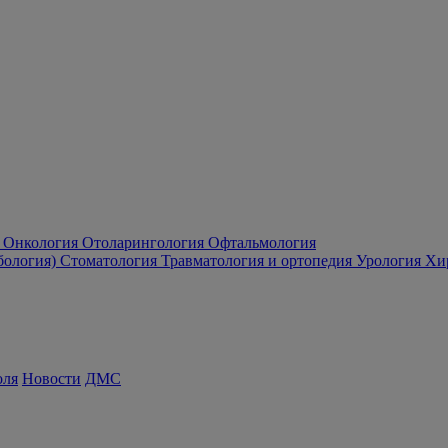
Онкология
Отоларингология
Офтальмология
бология)
Стоматология
Травматология и ортопедия
Урология
Хи
оля
Новости
ДМС