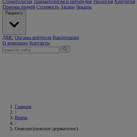
Стоматология
Травматология и ортопедия
Урология
Хирургия
Приемы врачей
Стоимость
Акции
Чекапы
Пациенту
ДМС
Органы контроля
Вакцинация
О компании
Контакты
Главная
Врачи
Онколог(онколог-дерматолог)