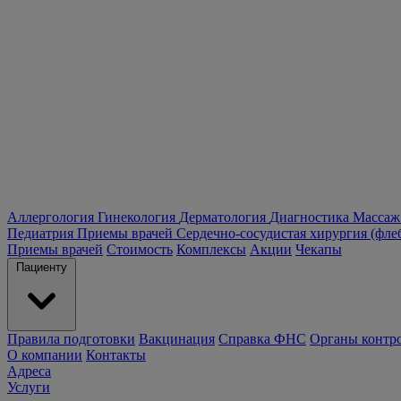
Аллергология
Гинекология
Дерматология
Диагностика
Массаж
Педиатрия
Приемы врачей
Сердечно-сосудистая хирургия (фле
Приемы врачей
Стоимость
Комплексы
Акции
Чекапы
Пациенту
Правила подготовки
Вакцинация
Справка ФНС
Органы контр
О компании
Контакты
Адреса
Услуги