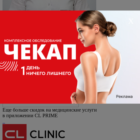
Х
Акушер-гинеколог, Ультразвуковая диагностика
Анзина Любовь Валентиновна
стаж: 12 лет
Подробнее
Записаться
Еще больше скидок на медицинские услуги
в приложении CL PRIME