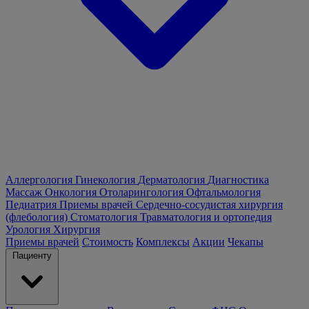
Аллергология
Гинекология
Дерматология
Диагностика
Массаж
Онкология
Отоларингология
Офтальмология
Педиатрия
Приемы врачей
Сердечно-сосудистая хирургия
(флебология)
Стоматология
Травматология и ортопедия
Урология
Хирургия
Приемы врачей
Стоимость
Комплексы
Акции
Чекапы
Пациенту