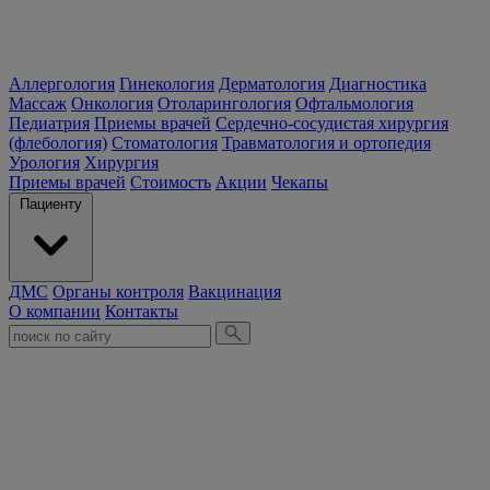
Аллергология
Гинекология
Дерматология
Диагностика
Массаж
Онкология
Отоларингология
Офтальмология
Педиатрия
Приемы врачей
Сердечно-сосудистая хирургия
(флебология)
Стоматология
Травматология и ортопедия
Урология
Хирургия
Приемы врачей
Стоимость
Акции
Чекапы
Пациенту
ДМС
Органы контроля
Вакцинация
О компании
Контакты