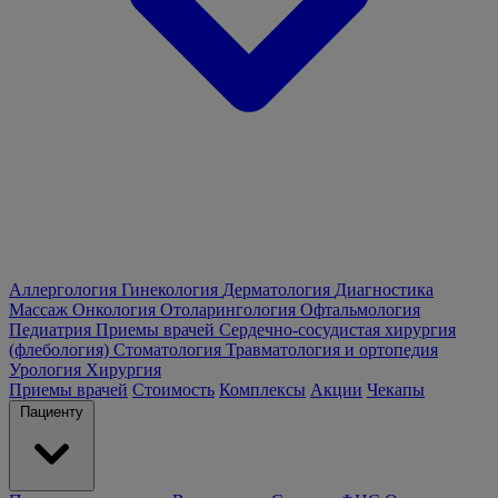
Аллергология
Гинекология
Дерматология
Диагностика
Массаж
Онкология
Отоларингология
Офтальмология
Педиатрия
Приемы врачей
Сердечно-сосудистая хирургия
(флебология)
Стоматология
Травматология и ортопедия
Урология
Хирургия
Приемы врачей
Стоимость
Комплексы
Акции
Чекапы
Пациенту