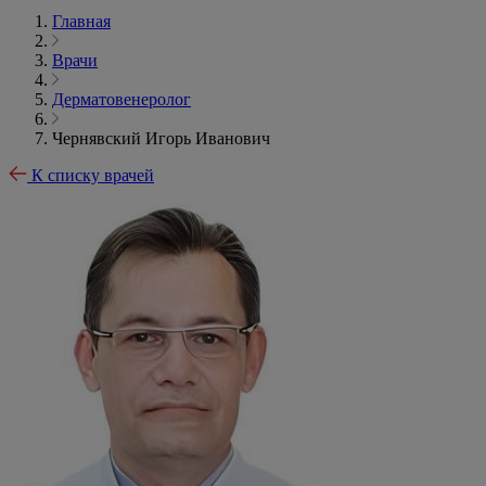
Главная
Врачи
Дерматовенеролог
Чернявский Игорь Иванович
К списку врачей