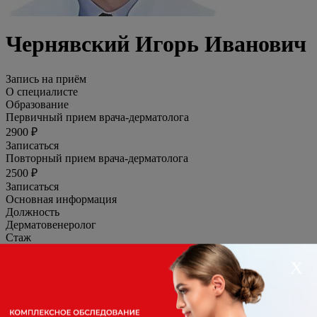
Чернявский Игорь Иванович
Запись на приём
О специалисте
Образование
Первичный прием врача-дерматолога
2900 ₽
Записаться
Повторный прием врача-дерматолога
2500 ₽
Записаться
Основная информация
Должность
Дерматовенеролог
Стаж
35 лет
Специализация
Х
Дерматовенеролог
Категория
Высшая категория
Образование