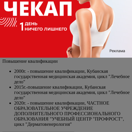
Основное
1987-1992гг.- Кубанский медицинский институт им.
Красной Армии, специальность "Педиатрия"
1992-1993гг. - интернатура на базе Кубанского
медицинского института им. Красной Армии,
специальность "Лечебное дело"
2004-2009гг. - АНОО ВПО "Институт экономики и
управления в медицине и социальной сфере",
специальность "Психология"
Повышение квалификации
2000г. - повышение квалификации, Кубанская
государственная медицинская академия, цикл "Лечебное
дело"
2015г.-повышение квалификации, Кубанская
государственная медицинская академия, цикл "Лечебное
дело"
2020г. - повышение квалификации, ЧАСТНОЕ
ОБРАЗОВАТЕЛЬНОЕ УЧРЕЖДЕНИЕ
ДОПОЛНИТЕЛЬНОГО ПРОФЕССИОНАЛЬНОГО
ОБРАЗОВАНИЯ "УЧЕБНЫЙ ЦЕНТР "ПРОФРОСТ",
цикл "Дерматовенерология"