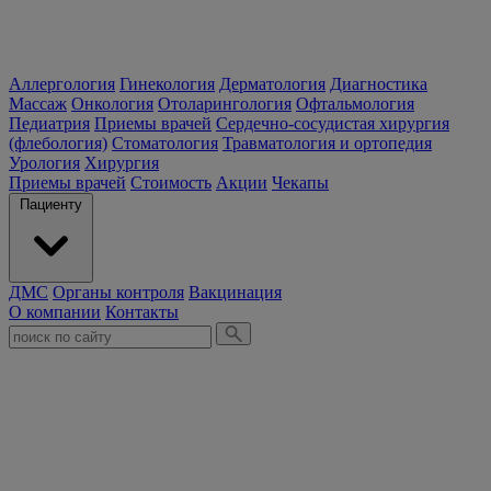
Аллергология
Гинекология
Дерматология
Диагностика
Массаж
Онкология
Отоларингология
Офтальмология
Педиатрия
Приемы врачей
Сердечно-сосудистая хирургия
(флебология)
Стоматология
Травматология и ортопедия
Урология
Хирургия
Приемы врачей
Стоимость
Акции
Чекапы
Пациенту
ДМС
Органы контроля
Вакцинация
О компании
Контакты