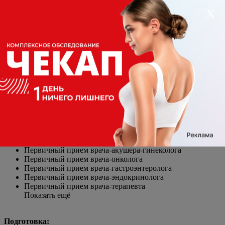
Инструментальные исследования
Х
УЗДГ сосудов головы и шеи
УЗИ почек и паранефральной клетчатки с ЦДК
УЗИ комплексное трансабдоминальное-вагинальное
женских половых органов с ЦДК
УЗИ молочных желез с ЦДК
УЗИ общее абдоминальное с ЦДК (печень, желчный
пузырь, поджелудочная железа, селезенка)
Показать ещё
Подготовку к исследованиям можно посмотреть
здесь
Приёмы врачей
Первичный прием врача-акушера-гинеколога
Первичный прием врача-онколога
Первичный прием врача-гастроэнтеролога
Первичный прием врача-эндокринолога
Первичный прием врача-терапевта
Показать ещё
Подготовка: