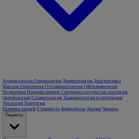
Аллергология
Гинекология
Дерматология
Диагностика
Массаж
Онкология
Отоларингология
Офтальмология
Педиатрия
Приемы врачей
Сердечно-сосудистая хирургия
(флебология)
Стоматология
Травматология и ортопедия
Урология
Хирургия
Приемы врачей
Стоимость
Комплексы
Акции
Чекапы
Пациенту