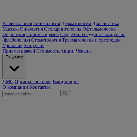
Аллергология
Гинекология
Дерматология
Диагностика
Массаж
Онкология
Отоларингология
Офтальмология
Педиатрия
Приемы врачей
Сердечно-сосудистая хирургия
(флебология)
Стоматология
Травматология и ортопедия
Урология
Хирургия
Приемы врачей
Стоимость
Акции
Чекапы
Пациенту
ДМС
Органы контроля
Вакцинация
О компании
Контакты