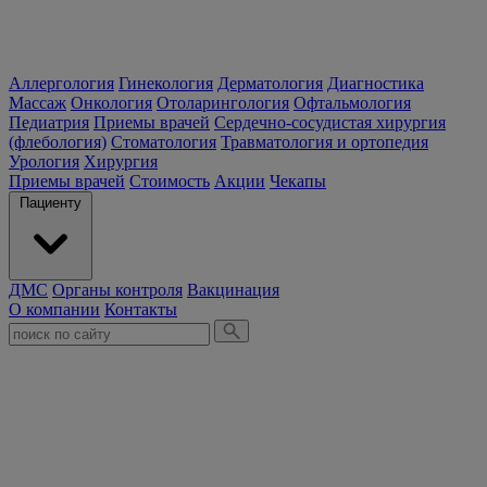
Аллергология
Гинекология
Дерматология
Диагностика
Массаж
Онкология
Отоларингология
Офтальмология
Педиатрия
Приемы врачей
Сердечно-сосудистая хирургия
(флебология)
Стоматология
Травматология и ортопедия
Урология
Хирургия
Приемы врачей
Стоимость
Акции
Чекапы
Пациенту
ДМС
Органы контроля
Вакцинация
О компании
Контакты