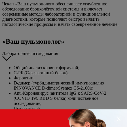
Чекап «Ваш пульмонолог» обеспечивает углубленное
обследование бронхолёгочной системы и включает
современные методы лабораторной и функциональной
диагностики, которые позволяют быстро выявить
патологические процессы и начать своевременное лечение.
«Ваш пульмонолог»
Лабораторные исследования
Общий анализ крови с формулой;
С-РБ (С-реактивный белок);
Ферритин;
D-димер (турбидиметрический иммуноанализ
INNOVANCE D-dimer/Sysmex CS-2100i);
Anti-Коронавирус (антитела IgG к SARS-CoV-2
(COVID-19), RBD S-белка) количественное
исследование;
Показать ещё
Х
Срок выполнения
анализов
4 суток.