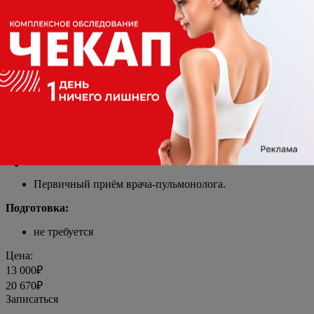
Подготовку к исследованиям можно посмотреть
здесь
Инструментальные исследования
Электрокардиограмма в 12 отведениях (запись и
расшифровка);
УЗИ сердца;
Рентгенография органов грудной клетки в 2 проекциях;
Спирометрия.
Подготовку к исследованиям можно посмотреть
здесь
Приёмы врачей
Первичный приём врача-пульмонолога.
Подготовка:
не требуется
Цена:
13 000₽
20 670₽
Записаться