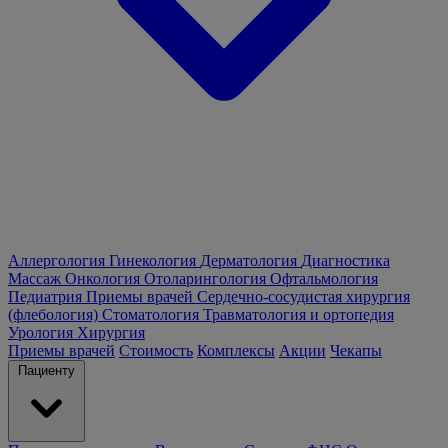
Аллергология
Гинекология
Дерматология
Диагностика
Массаж
Онкология
Отоларингология
Офтальмология
Педиатрия
Приемы врачей
Сердечно-сосудистая хирургия
(флебология)
Стоматология
Травматология и ортопедия
Урология
Хирургия
Приемы врачей
Стоимость
Комплексы
Акции
Чекапы
Пациенту