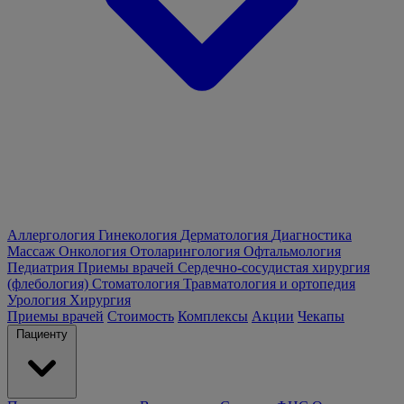
Аллергология
Гинекология
Дерматология
Диагностика
Массаж
Онкология
Отоларингология
Офтальмология
Педиатрия
Приемы врачей
Сердечно-сосудистая хирургия
(флебология)
Стоматология
Травматология и ортопедия
Урология
Хирургия
Приемы врачей
Стоимость
Комплексы
Акции
Чекапы
Пациенту