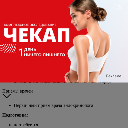
Х
Анализы сдавать утром натощак или соблюдать 8-12
часов голода;
Исключить физические нагрузки за 24 часа;
Воздержаться от курения в течение 1 часа до
исследования;
Не употреблять алкоголь, острую, соленую пищу,
пищевые продукты, изменяющие цвет мочи (например,
свекла, морковь), за 12 часов;
Исключить прием мочегонных препаратов.
Инструментальные исследования
УЗИ щитовидной железы с ЦДК;
Рентгеноденситометрия (стандартные отведения -
поясничный отдел позвоночника и шейка бедра).
Приёмы врачей
Первичный приём врача-эндокринолога
Подготовка:
не требуется