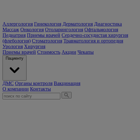
Аллергология
Гинекология
Дерматология
Диагностика
Массаж
Онкология
Отоларингология
Офтальмология
Педиатрия
Приемы врачей
Сердечно-сосудистая хирургия
(флебология)
Стоматология
Травматология и ортопедия
Урология
Хирургия
Приемы врачей
Стоимость
Акции
Чекапы
Пациенту
ДМС
Органы контроля
Вакцинация
О компании
Контакты